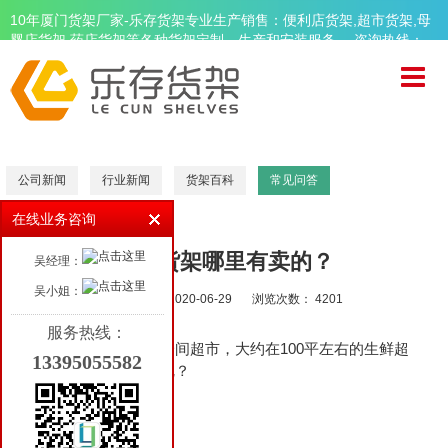
10年厦门货架厂家-乐存货架专业生产销售：便利店货架,超市货架,母
婴店货架,药店货架等各种货架定制、生产和安装服务。 咨询热线：
13395055582
首页
关于乐存
精品超市货架
公司新闻
行业新闻
货架百科
常见问答
便利店货架
在线业务咨询
母婴店货架
超市货架哪里有卖的？
吴经理：
药店货架
吴小姐：
发布日期： 2020-06-29
浏览次数： 4201
周边设备
服务热线：
社区团购的发展，想开一间超市，大约在100平左右的生鲜超
13395055582
品牌案例
市，哪里有卖超市货架呢？
新闻资讯