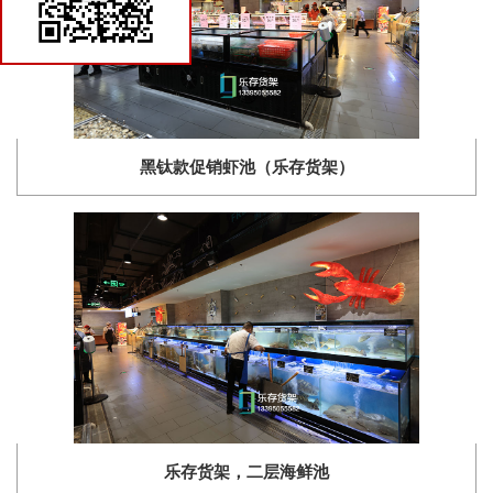
货架商城
黑钛款促销虾池（乐存货架）
乐存货架，二层海鲜池