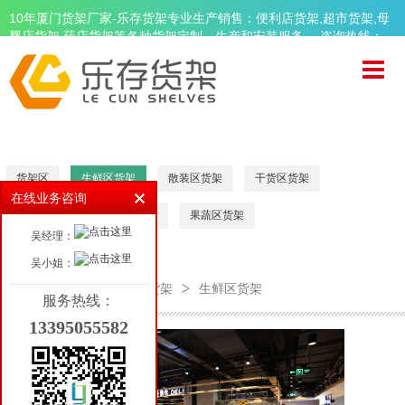
10年厦门货架厂家-乐存货架专业生产销售：便利店货架,超市货架,母
婴店货架,药店货架等各种货架定制、生产和安装服务。 咨询热线：
13395055582
首页
关于乐存
精品超市货架
便利店货架
货架区
生鲜区货架
散装区货架
干货区货架
在线业务咨询
母婴店货架
促销区货架
面包区货架
果蔬区货架
吴经理：
药店货架
吴小姐：
周边设备
首页
精品超市货架
生鲜区货架
服务热线：
13395055582
品牌案例
新闻资讯