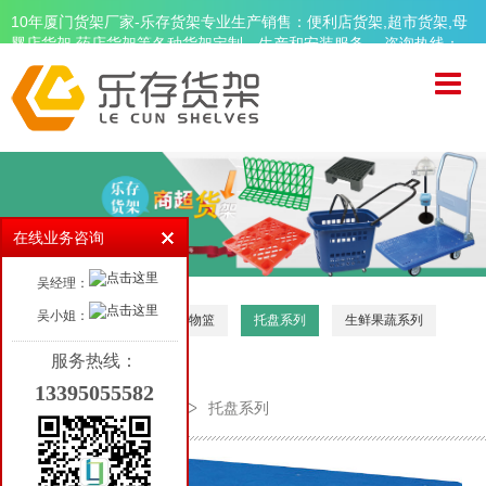
10年厦门货架厂家-乐存货架专业生产销售：便利店货架,超市货架,母
婴店货架,药店货架等各种货架定制、生产和安装服务。 咨询热线：
13395055582
首页
关于乐存
精品超市货架
便利店货架
在线业务咨询
母婴店货架
吴经理：
药店货架
吴小姐：
收银区
购物车
购物篮
托盘系列
生鲜果蔬系列
周边设备
服务热线：
13395055582
品牌案例
首页
周边设备
托盘系列
新闻资讯