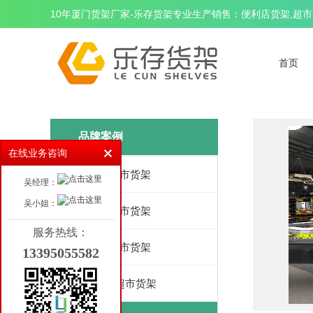
10年厦门货架厂家-乐存货架专业生产销售：便利店货架,超市货
首页
品牌案例
在线业务咨询
350平超市货架
吴经理：
吴小姐：
460平超市货架
服务热线：
800平超市货架
13395055582
1200平超市货架