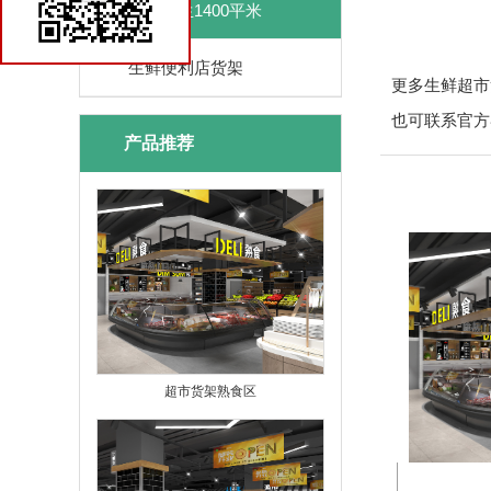
优品鲜生1400平米
生鲜便利店货架
更多生鲜超市货架
也可联系官方客
产品推荐
超市货架熟食区