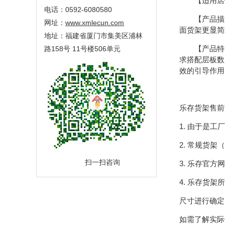
【适用店铺
电话：0592-6080580
【产品描述
网址：
www.xmlecun.com
面货架更显简
地址：福建省厦门市集美区浦林
【产品特点
路158号 11号楼506单元
求搭配层板数
效的引导作用
乐存货架售前
1. 由于是
2. 常规货
扫一扫咨询
3. 乐存官
4. 乐存货
尺寸进行确定
如需了解实际价