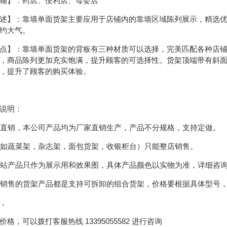
】：药店、便利店、母婴店
】：靠墙单面货架主要应用于店铺内的靠墙区域陈列展示，精选优
约大气。
】：靠墙单面货架的背板有三种材质可以选择，完美匹配各种店铺
，商品陈列更加充实饱满，提升顾客的可选择性。货架顶端带有斜
，提升了顾客的购买体验。
说明：
工厂直销，本公司产品均为厂家直销生产，产品不分规格，支持定做。
架（如蔬菜架，杂志架，面包货架，收银柜台）只能整店销售。
方网站产品只作为展示用和效果图，具体产品颜色以实物为准，详细咨
架所销售的货架产品都是支持可拆卸的组合货架，价格要根据具体型号
，
格，可以拨打客服热线 13395055582 进行咨询