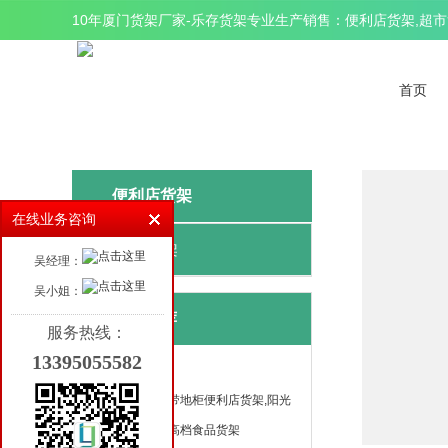
10年厦门货架厂家-乐存货架专业生产销售：便利店货架,超市货
首页
便利店货架
在线业务咨询
便利店货架
吴经理：
吴小姐：
产品推荐
服务热线：
13395055582
单面零食货架,带地柜便利店货架,阳光
背板高档食品货架