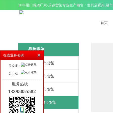
10年厦门货架厂家-乐存货架专业生产销售：便利店货架,超市货
首页
品牌案例
在线业务咨询
350平超市货架
吴经理：
吴小姐：
460平超市货架
服务热线：
800平超市货架
13395055582
1200平超市货架