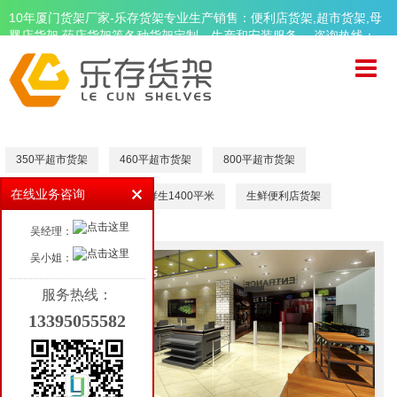
10年厦门货架厂家-乐存货架专业生产销售：便利店货架,超市货架,母
婴店货架,药店货架等各种货架定制、生产和安装服务。 咨询热线：
13395055582
首页
关于乐存
精品超市货架
350平超市货架
460平超市货架
800平超市货架
便利店货架
在线业务咨询
1200平超市货架
优品鲜生1400平米
生鲜便利店货架
母婴店货架
吴经理：
药店货架
吴小姐：
周边设备
服务热线：
13395055582
品牌案例
新闻资讯