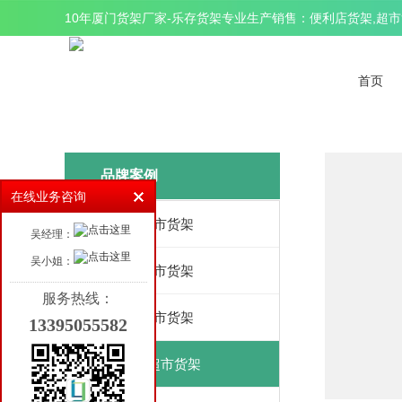
10年厦门货架厂家-乐存货架专业生产销售：便利店货架,超市货
首页
品牌案例
在线业务咨询
350平超市货架
吴经理：
吴小姐：
460平超市货架
服务热线：
800平超市货架
13395055582
1200平超市货架